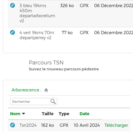
3 bleu 19kms
326 ko
GPX
06 Décembre 202
450m
departarboretum
v2
4 vert 9kms 70m
77 ko
GPX
06 Décembre 202
departperrey v2
Parcours TSN
Suivez le nouveau parcours
pédestre
Arborescence :
Nom
Taille
Type
Date
Tsn2024
162 ko
GPX
10 Avril 2024
Télécharger