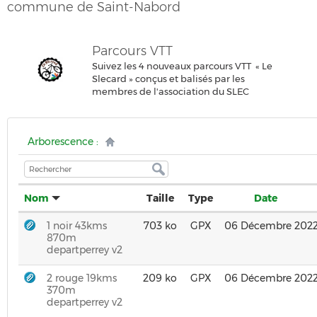
commune de Saint-Nabord
Parcours VTT
Suivez les 4 nouveaux parcours VTT « Le
Slecard » conçus et balisés par les
membres de l'association du SLEC
Arborescence :
Nom
Taille
Type
Date
1 noir 43kms
703 ko
GPX
06 Décembre 202
870m
departperrey v2
2 rouge 19kms
209 ko
GPX
06 Décembre 202
370m
departperrey v2