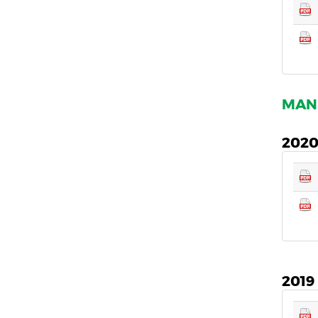
MAND
202
2019