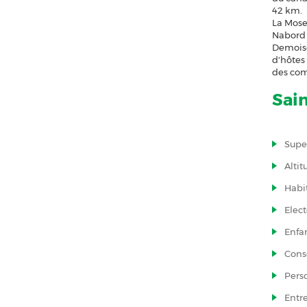
42 km.
La Mose
Nabord e
Demoise
d'hôtes 
des com
Sain
Super
Altit
Habit
Elect
Enfan
Conse
Pers
Entre