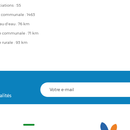
iations : 55
t communale : 1463
au d'eau : 76 km
ie communale : 71 km
e rurale : 93 km
alités