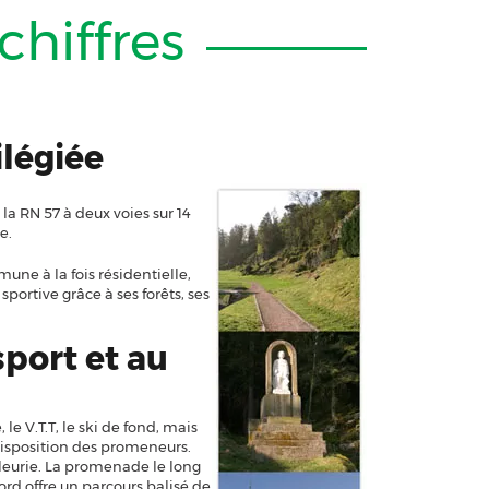
hiffres
ilégiée
a RN 57 à deux voies sur 14
e.
une à la fois résidentielle,
portive grâce à ses forêts, ses
port et au
le V.T.T, le ski de fond, mais
disposition des promeneurs.
Fleurie. La promenade le long
ord offre un parcours balisé de