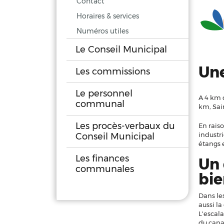
Contact
Horaires & services
Numéros utiles
Le Conseil Municipal
Une
Les commissions
Le personnel
A 4 km 
communal
km, Sai
Les procès-verbaux du
En raiso
industri
Conseil Municipal
étangs e
Les finances
Un 
communales
bie
Dans les
aussi l
L'escal
du canal