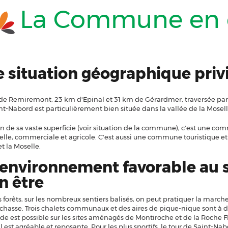
La Commune en c
 situation géographique priv
de Remiremont, 23 km d'Epinal et 31 km de Gérardmer, traversée par l
nt-Nabord est particulièrement bien située dans la vallée de la Mosell
n de sa vaste superficie (voir situation de la commune), c'est une comm
elle, commerciale et agricole. C'est aussi une commune touristique et s
t la Moselle.
environnement favorable au s
n être
 forêts, sur les nombreux sentiers balisés, on peut pratiquer la marche, 
a chasse. Trois chalets communaux et des aires de pique-nique sont à 
ade est possible sur les sites aménagés de Montiroche et de la Roche 
 est agréable et reposante. Pour les plus sportifs, le tour de Saint-Nab