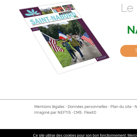
Le 
N
Mentions légales
-
Données personnelles
-
Plan du site
-
N
Imaginé par
NEFTIS
- CMS :
Flexit©
Ce site utilise des cookies pour son bon fonctionnement. Merci d