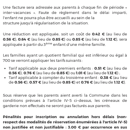
Une facture sera adressée aux parents à chaque fin de période «
inter-vacances ».
Faute de règlement dans le délai imparti,
l'enfant ne pourra plus être accueilli au sein de la
structure jusqu'à régularisation de la situation.
Une réduction est appliquée, soit un coût de
0.42 €
(au lieu de
0.56 €
),
0.64 €
(au lieu de
0.85 €
) ou
0.85 €
(au lieu de
1.12 €
), sera
ème
appliquée à partir du 3
enfant d'une même famille.
Les familles ayant un quotient familial qui est inférieur ou égal à
700 se verront appliquer les
tarifs suivants :
Tarif applicable aux deux premiers enfants :
0.51 €
(au lieu de
0.56 €
),
0.76 €
(au lieu de
0.85 €
) ou
1.01 €
(au lieu de
1.12 €
) ;
Tarif applicable à compter du troisième enfant :
0.38 €
(au lieu
de
0.56 €
),
0.57 €
(au lieu de
0.85 €
) et
0.76 €
(au lieu de
1.12 €
).
Sous réserve que les parents aient averti la Commune dans les
conditions prévues à l'article IV-5 ci-dessus, les créneaux de
garderie non effectués ne seront pas facturés aux parents.
Pénalités pour inscription ou annulation hors délais (non-
respect des modalités de réservation énumérées à l'article IV-5)
non justifiée et non justifiable : 3.00 € par occurrence en sus