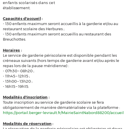
enfants scolarisés dans cet
établissement.
Capacités d'accueil
:
- 130 enfants maximum seront accueillis à la garderie et/ou au
restaurant scolaire des Herbures ;
- 130 enfants maximum seront accueillis au restaurant des
Breuchottes.
Horaires
:
Le service de garderie périscolaire est disponible pendant les
créneaux suivants (hors temps de garderie avant et/ou après le
repas lors de la pause méridienne) :
-
07h30 – 08h20 ;
-
11h45 – 12h15 ;
-
13h00 – 13h20 ;
-
16h15 – 19h15.
Modalités d'inscription
:
Toute inscription au service de garderie scolaire se fera
obligatoirement de manière dématérialisée via la plateforme :
https://portail.berger-levrault.fr/MairieSaintNabord88200/accueil
Modalités de réservation
:
La réservation de la garderie périscolaire est obligatoire et devra