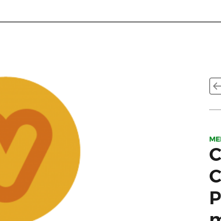
ME
C
C
P
m