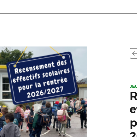
JE
R
e
p
2