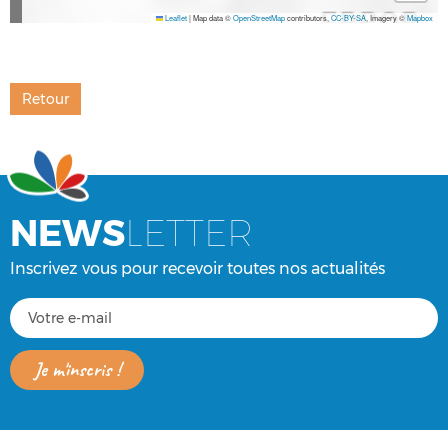
Leaflet
|
Map data ©
OpenStreetMap
contributors,
CC-BY-SA
, Imagery ©
Mapbox
Retour
NEWS
LETTER
Inscrivez vous pour recevoir toutes nos actualités