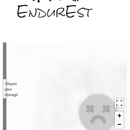
Cliquez
pour
interagir
+
−