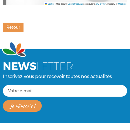
Leaflet
|
Map data ©
OpenStreetMap
contributors,
CC-BY-SA
, Imagery ©
Mapbox
Retour
NEWS
LETTER
Inscrivez vous pour recevoir toutes nos actualités