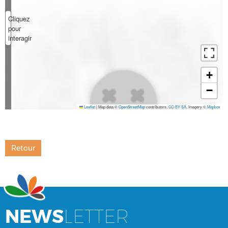
Cliquez
pour
interagir
+
−
Leaflet
|
Map data ©
OpenStreetMap
contributors,
CC-BY-SA
, Imagery ©
Mapbox
Retour
NEWS
LETTER