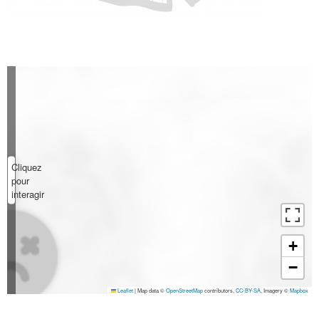
Cliquez
pour
interagir
+
−
Leaflet
|
Map data ©
OpenStreetMap
contributors,
CC-BY-SA
, Imagery ©
Mapbox