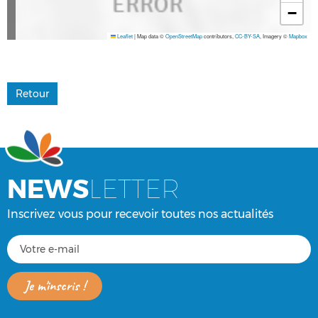
−
Leaflet
|
Map data ©
OpenStreetMap
contributors,
CC-BY-SA
, Imagery ©
Mapbox
Retour
NEWS
LETTER
Inscrivez vous pour recevoir toutes nos actualités