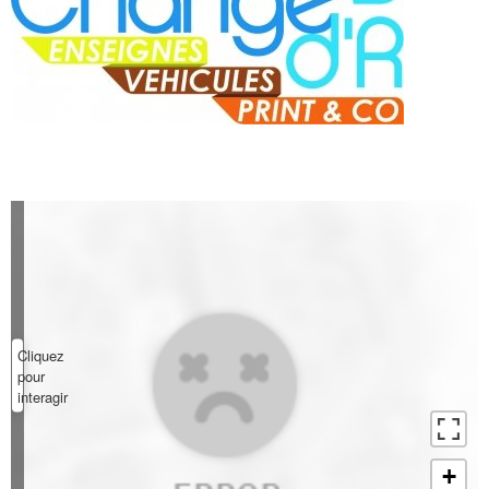
Cliquez
pour
interagir
+