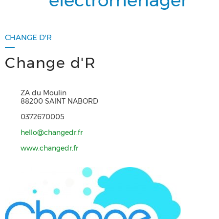
électroménager
CHANGE D'R
Change d'R
ZA du Moulin
88200 SAINT NABORD
0372670005
hello@changedr.fr
www.changedr.fr