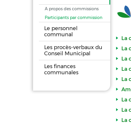
A propos des commissions
Participants par commission
Le personnel
communal
La 
Les procès-verbaux du
La 
Conseil Municipal
La 
Les finances
La 
communales
La 
Amé
La 
La 
La 