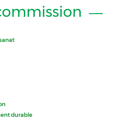
 commission
isanat
on
ent durable